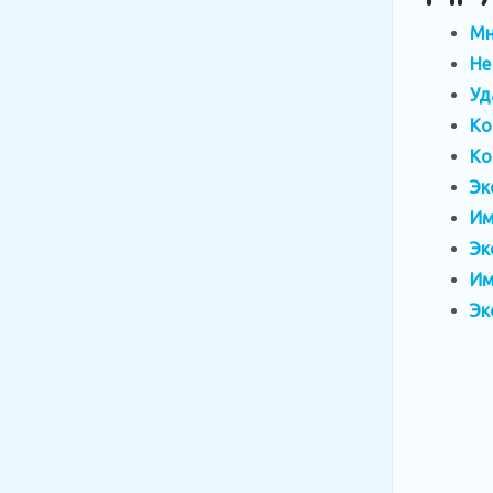
Мн
Не
Уд
Ко
Ко
Эк
Им
Эк
Им
Эк