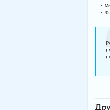
Ми
Фо
Р
п
п
Дру