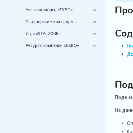
Про
Учётная запись «EXBO»
Партнёрские платформы
Сод
Игра «STALZONE»
Ресурсы компании «EXBO»
По
Др
Под
Подача
На данн
Оп
Ка